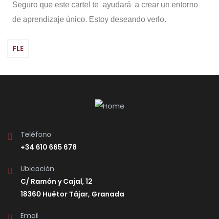
Seguro que este cartel te ayudará a crear un entorno
de aprendizaje único. Estoy deseando verlo.
FLE
Teléfono
+34 610 665 678
Ubicación
C/ Ramón y Cajal, 12
18360 Huétor Tájar, Granada
Email