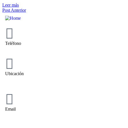
Leer más
Post Anterior
Teléfono
+34 610 665 678
Ubicación
C/ Ramón y Cajal, 12
18360 Huétor Tájar, Granada
Email
info@toroceramica.com